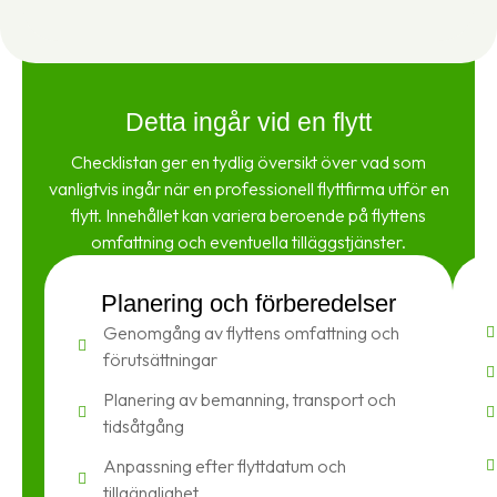
Detta ingår vid en flytt
Checklistan ger en tydlig översikt över vad som
vanligtvis ingår när en professionell flyttfirma utför en
flytt. Innehållet kan variera beroende på flyttens
omfattning och eventuella tilläggstjänster.
Planering och förberedelser
Genomgång av flyttens omfattning och
förutsättningar
Planering av bemanning, transport och
tidsåtgång
Anpassning efter flyttdatum och
tillgänglighet