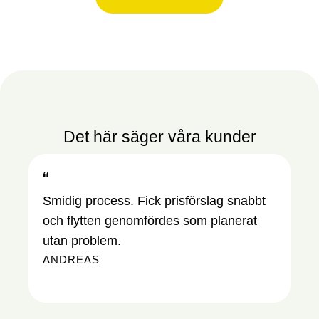
Det här säger våra kunder
“
“
Smidig process. Fick prisförslag snabbt
De
och flytten genomfördes som planerat
Sk
utan problem.
sa
ANDREAS
en
EL