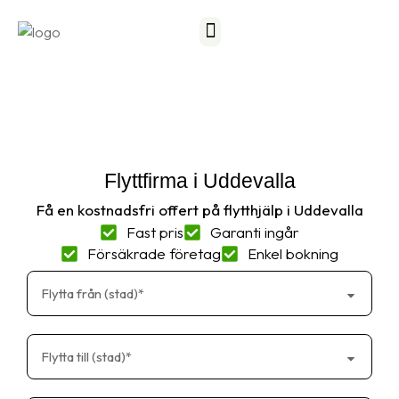
Frågor och svar
Kontakta oss
Flyttfirma i Uddevalla
Få en kostnadsfri offert på flytthjälp i Uddevalla
Fast pris
Garanti ingår
Försäkrade företag
Enkel bokning