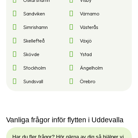
Oskarshamn
Visby
Sandviken
Värnamo
Simrishamn
Västerås
Skellefteå
Växjö
Skövde
Ystad
Stockholm
Ängelholm
Sundsvall
Örebro
Vanliga frågor inför flytten i Uddevalla
Har du fler frågor? Hör gärna av dig så hjälper vi