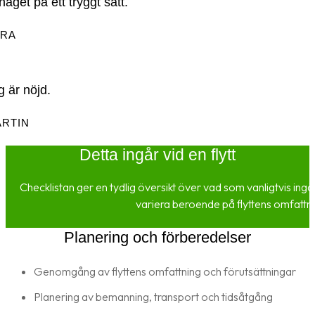
haget på ett tryggt sätt.
ARA
g är nöjd.
RTIN
Detta ingår vid en flytt
Checklistan ger en tydlig översikt över vad som vanligtvis ingår 
variera beroende på flyttens omfattnin
Planering och förberedelser
Genomgång av flyttens omfattning och förutsättningar
Planering av bemanning, transport och tidsåtgång