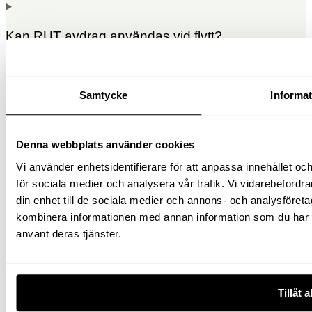
Kan RUT avdrag användas vid flytt?
Vad händer efter att jag har skickat in min
Samtycke
Informa
förfrågan?
Denna webbplats använder cookies
Vi använder enhetsidentifierare för att anpassa innehållet och
Kan ni även hjälpa till med flyttstädning?
för sociala medier och analysera vår trafik. Vi vidarebefordr
din enhet till de sociala medier och annons- och analysföret
kombinera informationen med annan information som du har til
FÖRETAGET
använt deras tjänster.
Anslut företag
Frågor och svar
Tillåt a
Om oss