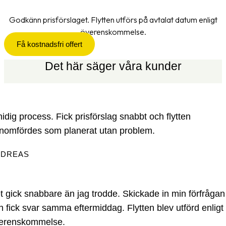
Godkänn prisförslaget. Flytten utförs på avtalat datum enligt
överenskommelse.
Få kostnadsfri offert
Det här säger våra kunder
idig process. Fick prisförslag snabbt och flytten
nomfördes som planerat utan problem.
NDREAS
t gick snabbare än jag trodde. Skickade in min förfrågan
h fick svar samma eftermiddag. Flytten blev utförd enligt
erenskommelse.