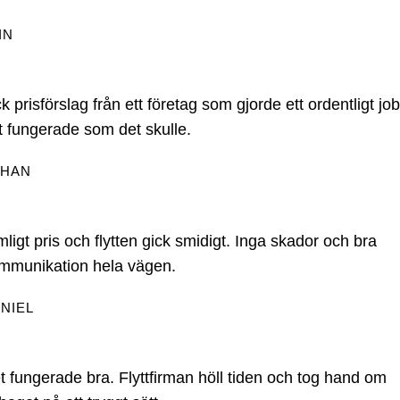
IN
ck prisförslag från ett företag som gjorde ett ordentligt jo
lt fungerade som det skulle.
OHAN
mligt pris och flytten gick smidigt. Inga skador och bra
mmunikation hela vägen.
NIEL
t fungerade bra. Flyttfirman höll tiden och tog hand om