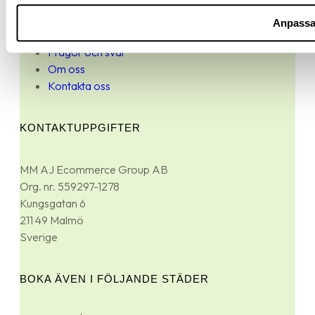
Kontakta oss
Anpass
Anslut företag
Frågor och svar
Om oss
Kontakta oss
KONTAKTUPPGIFTER
MM AJ Ecommerce Group AB
Org. nr. 559297-1278
Kungsgatan 6
211 49 Malmö
Sverige
BOKA ÄVEN I FÖLJANDE STÄDER