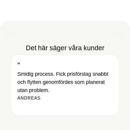
Det här säger våra kunder
“
“
Smidig process. Fick prisförslag snabbt
De
och flytten genomfördes som planerat
Sk
utan problem.
sa
ANDREAS
en
EL