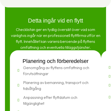
Detta ingår vid en flytt
Checklistan ger en tydlig översikt över vad som
vanligtvis ingår när en professionell flyttfirma utför en
flytt. Innehållet kan variera beroende på flyttens
omfattning och eventuella tilläggstjänster.
Planering och förberedelser
Genomgång av flyttens omfattning och
förutsättningar
Planering av bemanning, transport och
tidsåtgång
Anpassning efter flyttdatum och
tillgänglighet