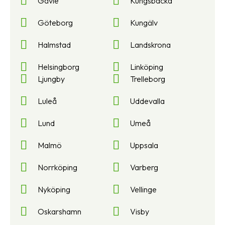
Gävle
Kungsbacka
Göteborg
Kungälv
Halmstad
Landskrona
Helsingborg
Linköping
Ljungby
Trelleborg
Luleå
Uddevalla
Lund
Umeå
Malmö
Uppsala
Norrköping
Varberg
Nyköping
Vellinge
Oskarshamn
Visby