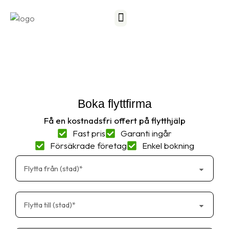
Frågor och svar
Kontakta oss
Boka flyttfirma
Få en kostnadsfri offert på flytthjälp
Fast pris
Garanti ingår
Försäkrade företag
Enkel bokning