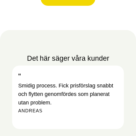
Det här säger våra kunder
“
“
Smidig process. Fick prisförslag snabbt
De
och flytten genomfördes som planerat
Sk
utan problem.
sa
ANDREAS
en
EL