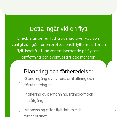
Detta ingår vid en flytt
Checklistan ger en tydlig översikt över vad som
vanligtvis ingår när en professionell flyttfirma utför en
flytt. Innehållet kan variera beroende på flyttens
omfattning och eventuella tilläggstjänster.
Planering och förberedelser
Genomgång av flyttens omfattning och
förutsättningar
Planering av bemanning, transport och
tidsåtgång
Anpassning efter flyttdatum och
tillgänglighet