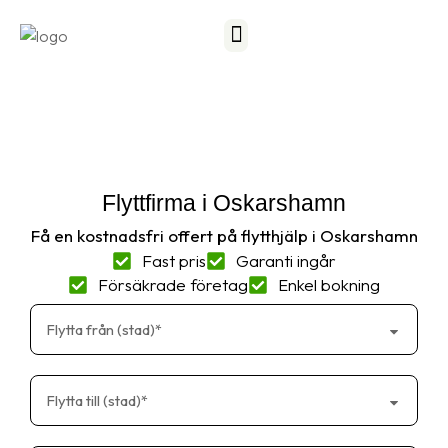
Frågor och svar
Kontakta oss
Flyttfirma i Oskarshamn
Få en kostnadsfri offert på flytthjälp i Oskarshamn
Fast pris
Garanti ingår
Försäkrade företag
Enkel bokning