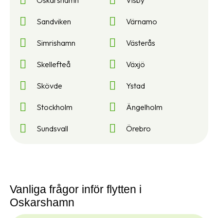
Oskarshamn
Visby
Sandviken
Värnamo
Simrishamn
Västerås
Skellefteå
Växjö
Skövde
Ystad
Stockholm
Ängelholm
Sundsvall
Örebro
Vanliga frågor inför flytten i
Oskarshamn